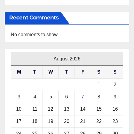
Recent Comments
No comments to show.
August 2026
M
T
W
T
F
S
S
1
2
3
4
5
6
7
8
9
10
11
12
13
14
15
16
17
18
19
20
21
22
23
24
25
26
27
28
29
30