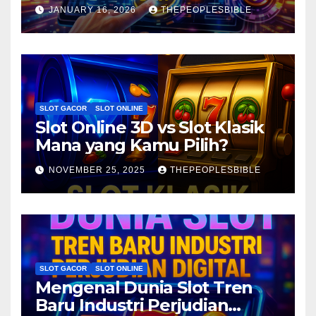
Tantangan
JANUARY 16, 2026
THEPEOPLESBIBLE
SLOT GACOR
SLOT ONLINE
Slot Online 3D vs Slot Klasik
Mana yang Kamu Pilih?
NOVEMBER 25, 2025
THEPEOPLESBIBLE
SLOT GACOR
SLOT ONLINE
Mengenal Dunia Slot Tren
Baru Industri Perjudian