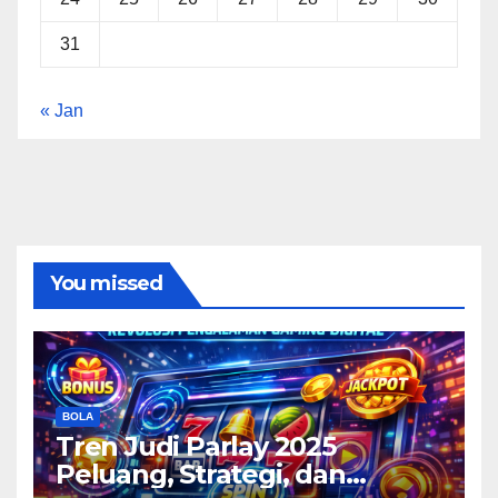
31
« Jan
You missed
BOLA
Tren Judi Parlay 2025
Peluang, Strategi, dan