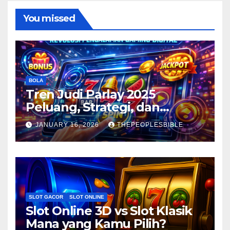
You missed
BOLA
Tren Judi Parlay 2025
Peluang, Strategi, dan
Tantangan
JANUARY 16, 2026
THEPEOPLESBIBLE
SLOT GACOR
SLOT ONLINE
Slot Online 3D vs Slot Klasik
Mana yang Kamu Pilih?