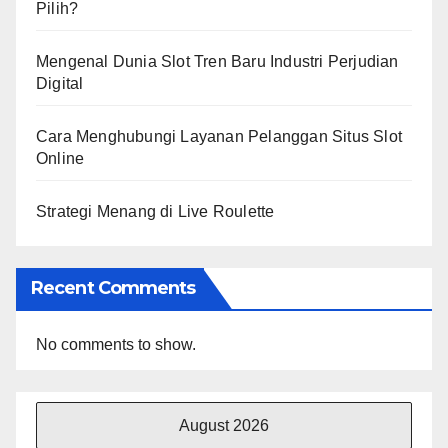
Pilih?
Mengenal Dunia Slot Tren Baru Industri Perjudian
Digital
Cara Menghubungi Layanan Pelanggan Situs Slot
Online
Strategi Menang di Live Roulette
Recent Comments
No comments to show.
August 2026