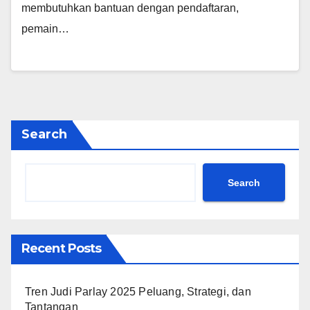
membutuhkan bantuan dengan pendaftaran,
pemain…
Search
Search
Recent Posts
Tren Judi Parlay 2025 Peluang, Strategi, dan
Tantangan