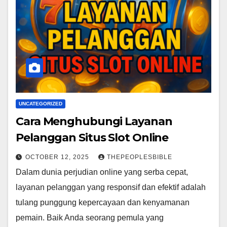
UNCATEGORIZED
Cara Menghubungi Layanan
Pelanggan Situs Slot Online
OCTOBER 12, 2025
THEPEOPLESBIBLE
Dalam dunia perjudian online yang serba cepat,
layanan pelanggan yang responsif dan efektif adalah
tulang punggung kepercayaan dan kenyamanan
pemain. Baik Anda seorang pemula yang