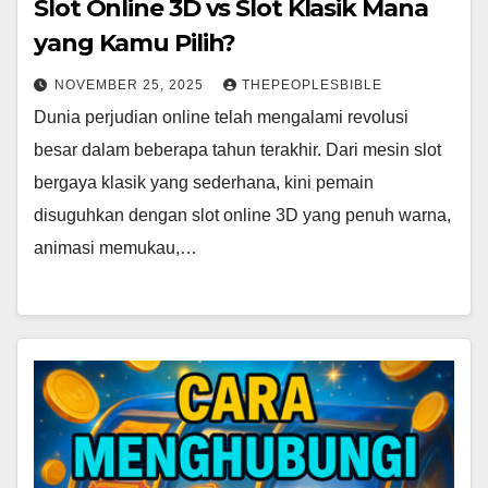
Slot Online 3D vs Slot Klasik Mana
yang Kamu Pilih?
NOVEMBER 25, 2025
THEPEOPLESBIBLE
Dunia perjudian online telah mengalami revolusi
besar dalam beberapa tahun terakhir. Dari mesin slot
bergaya klasik yang sederhana, kini pemain
disuguhkan dengan slot online 3D yang penuh warna,
animasi memukau,…