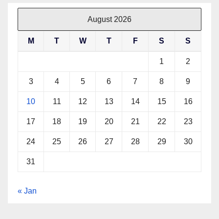
August 2026
M
T
W
T
F
S
S
1
2
3
4
5
6
7
8
9
10
11
12
13
14
15
16
17
18
19
20
21
22
23
24
25
26
27
28
29
30
31
« Jan