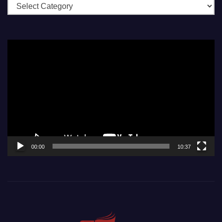
Categories
Video
Player
00:00
10:37