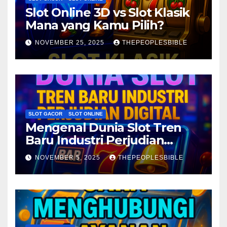
Slot Online 3D vs Slot Klasik
Mana yang Kamu Pilih?
NOVEMBER 25, 2025
THEPEOPLESBIBLE
SLOT GACOR
SLOT ONLINE
Mengenal Dunia Slot Tren
Baru Industri Perjudian
Digital
NOVEMBER 5, 2025
THEPEOPLESBIBLE