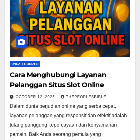
UNCATEGORIZED
Cara Menghubungi Layanan
Pelanggan Situs Slot Online
OCTOBER 12, 2025
THEPEOPLESBIBLE
Dalam dunia perjudian online yang serba cepat,
layanan pelanggan yang responsif dan efektif adalah
tulang punggung kepercayaan dan kenyamanan
pemain. Baik Anda seorang pemula yang